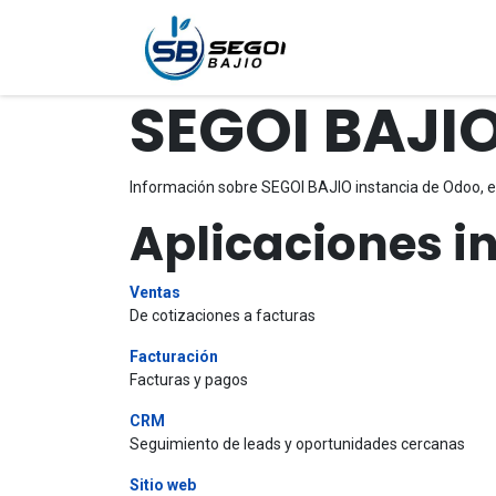
Ir al contenido
Inicio
Empresa
Se
SEGOI BAJI
Información sobre SEGOI BAJIO instancia de Odoo, e
Aplicaciones i
Ventas
De cotizaciones a facturas
Facturación
Facturas y pagos
CRM
Seguimiento de leads y oportunidades cercanas
Sitio web