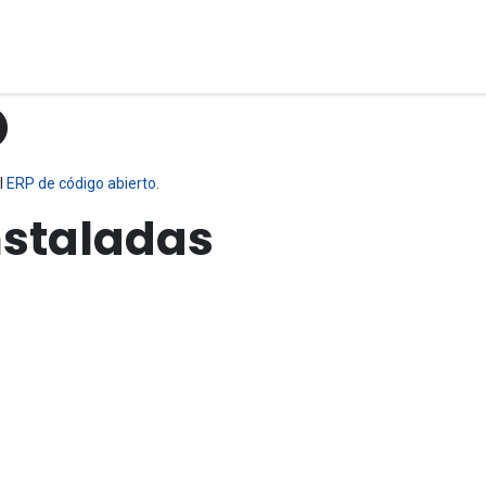
rvicios
Tienda
Contacto Ventas
Contacto Servicio
Emple
O
l
ERP de código abierto
.
nstaladas